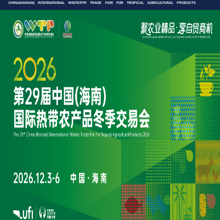
CHINA(HAINAN) INTERNATIONAL WINTERTR TRADE FAIR FOR TROPICAL AGRICULTURAL PRODUCTS