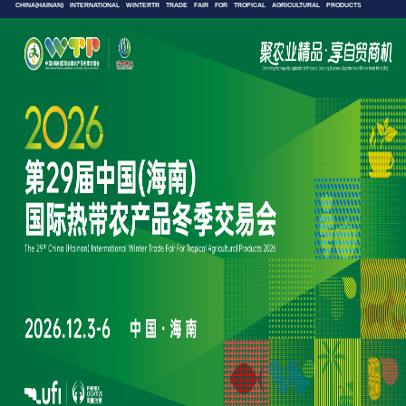
CHINA(HAINAN) INTERNATIONAL WINTERTR TRADE FAIR FOR TROPICAL AGRICULTURAL PRODUCTS