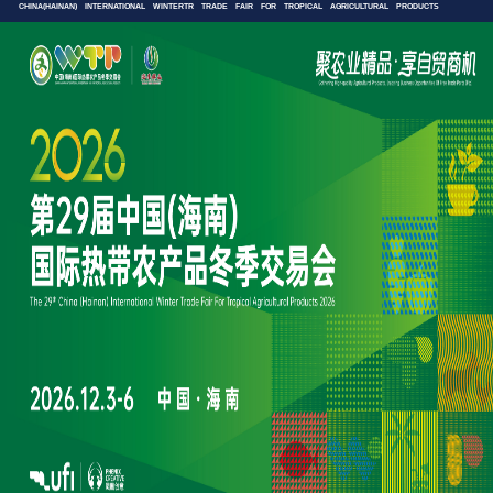
CHINA(HAINAN) INTERNATIONAL WINTERTR TRADE FAIR FOR TROPICAL AGRICULTURAL PRODUCTS