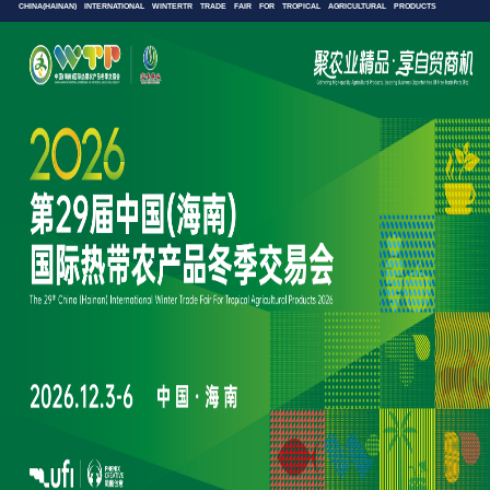
CHINA(HAINAN) INTERNATIONAL WINTERTR TRADE FAIR FOR TROPICAL AGRICULTURAL PRODUCTS