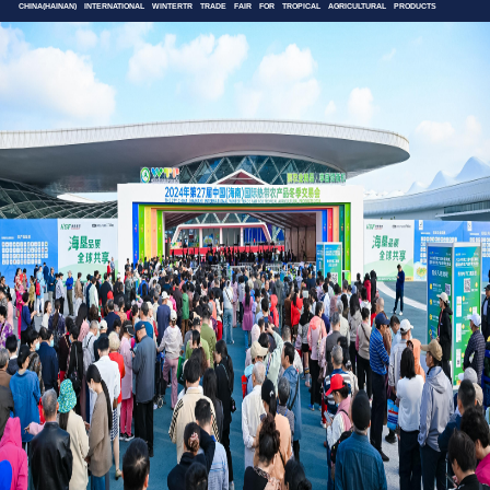
CHINA(HAINAN) INTERNATIONAL WINTERTR TRADE FAIR FOR TROPICAL AGRICULTURAL PRODUCTS